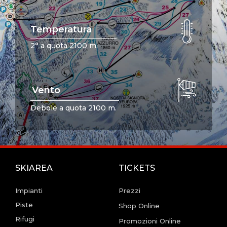
Temperatura
2° a quota 2100 m.
Vento
Debole a quota 2100 m.
SKIAREA
TICKETS
Impianti
Prezzi
Piste
Shop Online
Rifugi
Promozioni Online