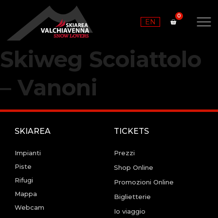
EN
Skiweg Scoiattolo
– Vanoni
SKIAREA
TICKETS
Impianti
Prezzi
Piste
Shop Online
Rifugi
Promozioni Online
Mappa
Biglietterie
Webcam
Io viaggio